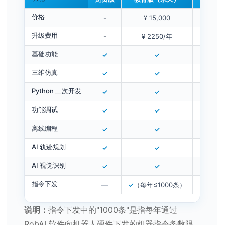
价格
-
¥ 15,000
¥ 3
升级费用
-
¥ 2250/年
不
基础功能
✓
✓
三维仿真
✓
✓
Python 二次开发
✓
✓
功能调试
✓
✓
离线编程
✓
✓
AI 轨迹规划
✓
✓
AI 视觉识别
✓
✓
指令下发
—
✓
（每年≤1000条）
✓
（每年
说明：
指令下发中的"1000条"是指每年通过
RobAI 软件向机器人硬件下发的机器指令条数限